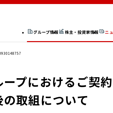
グループ情報
株主・投資家情報
ニ
開示情報検索
外部からの評価
0930148757
社長室通信
JP 改革実行委員会
ループにおけるご契
後の取組について
広告ギャラリー