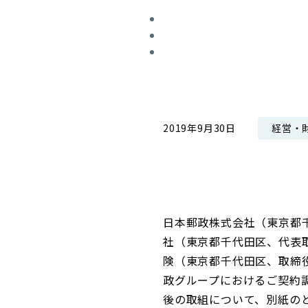
コンダクト向上の取組み
財務情報・IR資料
持続可能な金融のフレームワーク
ローカル共創イニシアティブ
IRニュース
環境
IRカレンダー
関連事業
社会
経営・
2019年9月30日
ガバナンス
ESGデータ集
日本郵政株式会社（東京都
社（東京都千代田区、代表
険（東京都千代田区、取締役
政グループにおけるご契約
後の取組について、別紙の