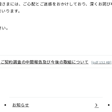
皆さまには、ご心配とご迷惑をおかけしており、深くお詫び
まいります。
さい。
るご契約調査の中間報告及び今後の取組について
[
pdf
152
KB]
お知らせ