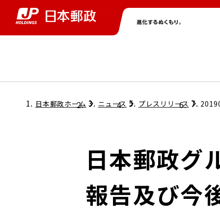
グループ情報
株主・投資家情報
ニュース
サステナビリティ
採用情報
トップ
トップ
トップ
トップ
トップ
日本郵政ホーム
ニュース
プレスリリース
2019
取締役兼代表執行役社長メッセージ
会社情報
経営方針
日本郵政グ
担当役員メッセージ
コンプライアンス
個人投資家のみなさまへ
報告及び今
ガバナンス
株式情報
サステナビリティマネジメント