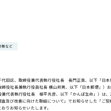
日本郵政グループ女子陸上部
IRに関するQ＆A
IRに関するお問い合せ
IRメール配信
IRサイトマップ
財務など
千代田区、取締役兼代表執行役社長 長門正貢、以下「日本
取締役社長兼執行役員社長 横山邦男、以下「日本郵便」）
兼代表執行役社長 植平光彦、以下「かんぽ生命」）は、20
調査及び改善に向けた取組について」でお知らせした「ご契
とおりお知らせいたします。