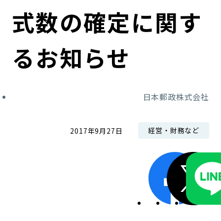
コンダクト向上の取組み
財務情報・IR資料
持続可能な金融のフレームワーク
式数の確定に関す
ローカル共創イニシアティブ
IRニュース
環境
るお知らせ
IRカレンダー
関連事業
社会
日本郵政株式会社
ガバナンス
ESGデータ集
経営・財務など
2017年9月27日