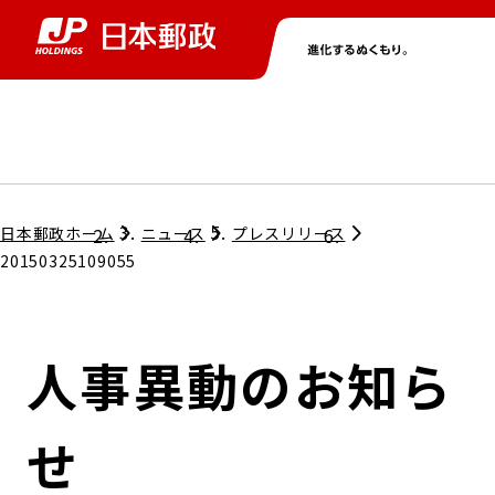
グループ情報
株主・投資家情報
ニュース
サステナビリティ
採用情報
トップ
トップ
トップ
トップ
トップ
日本郵政ホーム
ニュース
プレスリリース
20150325109055
取締役兼代表執行役社長メッセージ
会社情報
経営方針
人事異動のお知ら
担当役員メッセージ
コンプライアンス
個人投資家のみなさまへ
せ
ガバナンス
株式情報
サステナビリティマネジメント