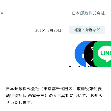
コンダクト向上の取組み
財務情報・IR資料
持続可能な金融のフレームワーク
日本郵政株式会社
ローカル共創イニシアティブ
IRニュース
環境
経営・財務など
2015年3月25日
IRカレンダー
関連事業
社会
ガバナンス
ESGデータ集
日本郵政株式会社（東京都千代田区、取締役兼代表
執行役社長 西室泰三）の人事異動について、お知ら
せいたします。