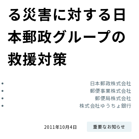
コンダクト向上の取組み
財務情報・IR資料
持続可能な金融のフレームワーク
る災害に対する日
ローカル共創イニシアティブ
IRニュース
環境
本郵政グループの
IRカレンダー
関連事業
社会
救援対策
ガバナンス
ESGデータ集
日本郵政株式会社
郵便事業株式会社
郵便局株式会社
株式会社ゆうちょ銀行
重要なお知らせ
2011年10月4日