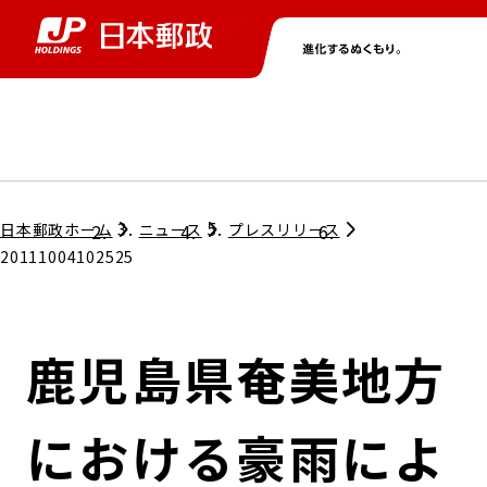
グループ情報
株主・投資家情報
ニュース
サステナビリティ
採用情報
トップ
トップ
トップ
トップ
トップ
日本郵政ホーム
ニュース
プレスリリース
20111004102525
取締役兼代表執行役社長メッセージ
会社情報
経営方針
鹿児島県奄美地方
担当役員メッセージ
コンプライアンス
個人投資家のみなさまへ
における豪雨によ
ガバナンス
株式情報
サステナビリティマネジメント