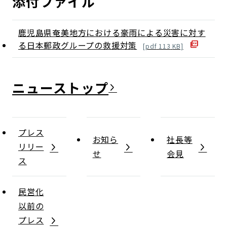
添付ファイル
鹿児島県奄美地方における豪雨による災害に対す
る日本郵政グループの救援対策
[
pdf
113
KB]
ニュース
プレス
お知ら
社長等
リリー
せ
会見
ス
民営化
以前の
プレス