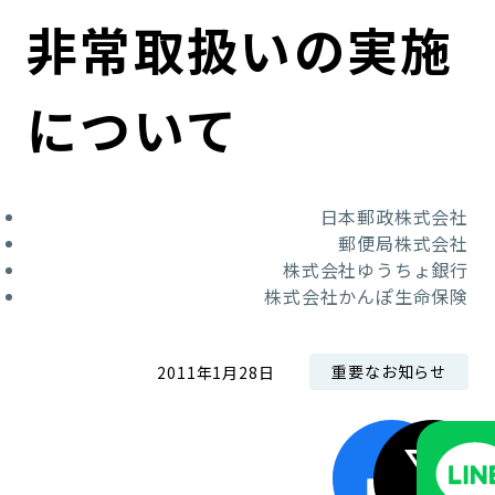
コンダクト向上の取組み
財務情報・IR資料
持続可能な金融のフレームワーク
非常取扱いの実施
ローカル共創イニシアティブ
IRニュース
環境
について
IRカレンダー
関連事業
社会
日本郵政株式会社
ガバナンス
郵便局株式会社
株式会社ゆうちょ銀行
ESGデータ集
株式会社かんぽ生命保険
重要なお知らせ
2011年1月28日