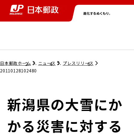
グループ情報
株主・投資家情報
ニュース
サステナビリティ
採用情報
トップ
トップ
トップ
トップ
トップ
日本郵政ホーム
ニュース
プレスリリース
20110128102480
取締役兼代表執行役社長メッセージ
会社情報
経営方針
新潟県の大雪にか
担当役員メッセージ
コンプライアンス
個人投資家のみなさまへ
かる災害に対する
ガバナンス
株式情報
サステナビリティマネジメント