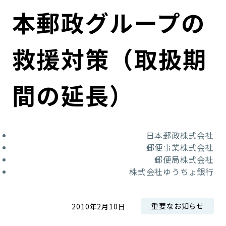
コンダクト向上の取組み
財務情報・IR資料
持続可能な金融のフレームワーク
本郵政グループの
ローカル共創イニシアティブ
IRニュース
環境
救援対策（取扱期
IRカレンダー
関連事業
社会
間の延長）
ガバナンス
ESGデータ集
日本郵政株式会社
郵便事業株式会社
郵便局株式会社
株式会社ゆうちょ銀行
重要なお知らせ
2010年2月10日