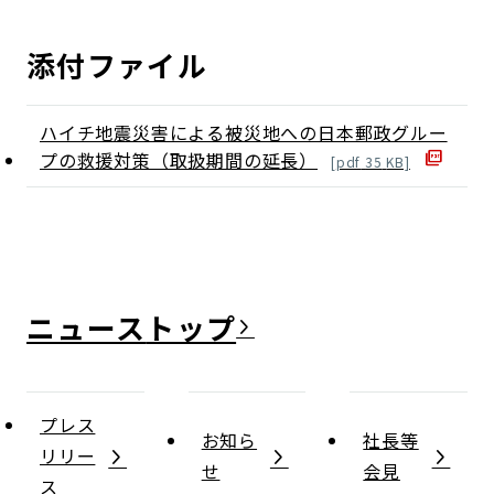
添付ファイル
ハイチ地震災害による被災地への日本郵政グルー
プの救援対策（取扱期間の延長）
[
pdf
35
KB]
ニュース
プレス
お知ら
社長等
リリー
せ
会見
ス