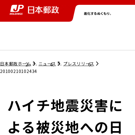
グループ情報
株主・投資家情報
ニュース
サステナビリティ
採用情報
トップ
トップ
トップ
トップ
トップ
日本郵政ホーム
ニュース
プレスリリース
20100210102434
取締役兼代表執行役社長メッセージ
会社情報
経営方針
ハイチ地震災害に
担当役員メッセージ
コンプライアンス
個人投資家のみなさまへ
よる被災地への日
ガバナンス
株式情報
サステナビリティマネジメント