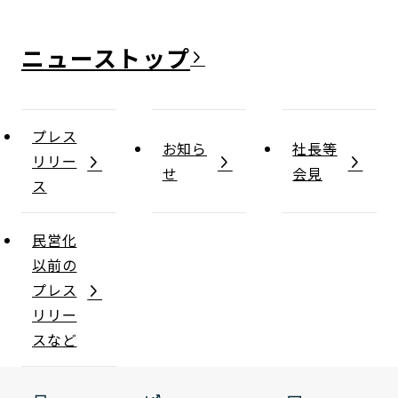
ニュース
プレス
お知ら
社長等
リリー
せ
会見
ス
民営化
以前の
プレス
リリー
スなど