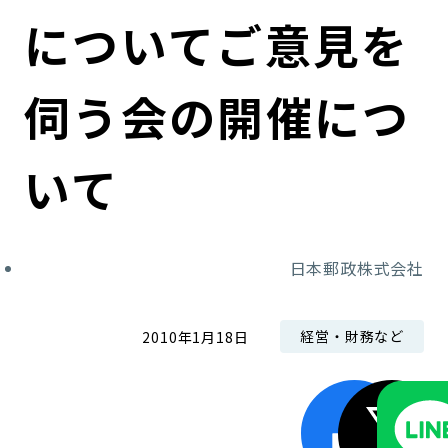
コンダクト向上の取組み
財務情報・IR資料
持続可能な金融のフレームワーク
についてご意見を
ローカル共創イニシアティブ
IRニュース
環境
伺う会の開催につ
IRカレンダー
関連事業
社会
いて
ガバナンス
ESGデータ集
日本郵政株式会社
経営・財務など
2010年1月18日