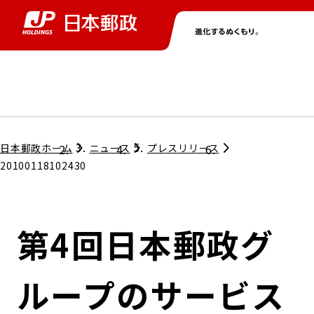
グループ情報
株主・投資家情報
ニュース
サステナビリティ
採用情報
トップ
トップ
トップ
トップ
トップ
日本郵政ホーム
ニュース
プレスリリース
20100118102430
取締役兼代表執行役社長メッセージ
会社情報
経営方針
第4回日本郵政グ
担当役員メッセージ
コンプライアンス
個人投資家のみなさまへ
ループのサービス
ガバナンス
株式情報
サステナビリティマネジメント