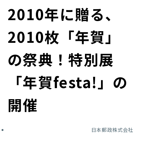
コンダクト向上の取組み
財務情報・IR資料
持続可能な金融のフレームワーク
2010年に贈る、
ローカル共創イニシアティブ
IRニュース
環境
2010枚「年賀」
IRカレンダー
関連事業
社会
の祭典！特別展
ガバナンス
「年賀festa!」の
ESGデータ集
開催
日本郵政株式会社