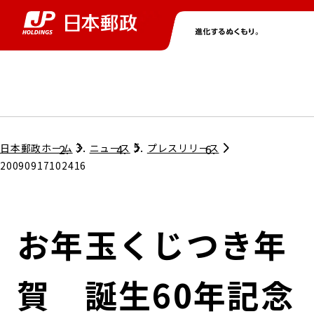
グループ情報
株主・投資家情報
ニュース
サステナビリティ
採用情報
トップ
トップ
トップ
トップ
トップ
日本郵政ホーム
ニュース
プレスリリース
20090917102416
取締役兼代表執行役社長メッセージ
会社情報
経営方針
お年玉くじつき年
担当役員メッセージ
コンプライアンス
個人投資家のみなさまへ
賀 誕生60年記念
ガバナンス
株式情報
サステナビリティマネジメント