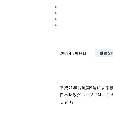
コンダクト向上の取組み
財務情報・IR資料
持続可能な金融のフレームワーク
ローカル共創イニシアティブ
IRニュース
環境
IRカレンダー
関連事業
社会
ガバナンス
重要な
2009年8月14日
ESGデータ集
平成21年台風第9号による
日本郵政グループでは、こ
します。