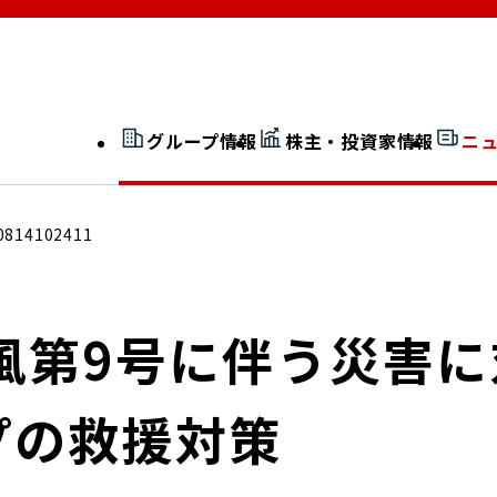
グループ情報
株主・投資家情報
ニ
開示情報検索
外部からの評価
0814102411
社長室通信
JP 改革実行委員会
風第9号に伴う災害
プの救援対策
広告ギャラリー