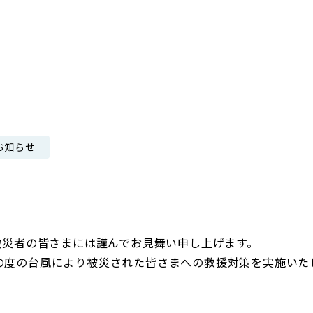
日本郵政グループ女子陸上部
IRに関するQ＆A
IRに関するお問い合せ
IRメール配信
IRサイトマップ
お知らせ
被災者の皆さまには謹んでお見舞い申し上げます。
の度の台風により被災された皆さまへの救援対策を実施いた