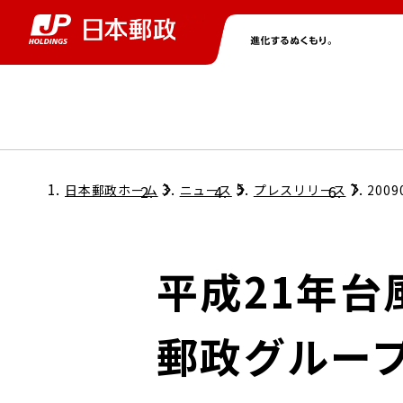
グループ情報
株主・投資家情報
ニュース
サステナビリティ
採用情報
トップ
トップ
トップ
トップ
トップ
日本郵政ホーム
ニュース
プレスリリース
2009
取締役兼代表執行役社長メッセージ
会社情報
経営方針
平成21年台
担当役員メッセージ
コンプライアンス
個人投資家のみなさまへ
郵政グルー
ガバナンス
株式情報
サステナビリティマネジメント