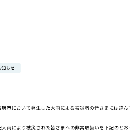
日本郵政グループ女子陸上部
IRに関するQ＆A
IRに関するお問い合せ
IRメール配信
IRサイトマップ
お知らせ
県防府市において発生した大雨による被災者の皆さまには謹
記大雨により被災された皆さまへの非常取扱いを下記のとお