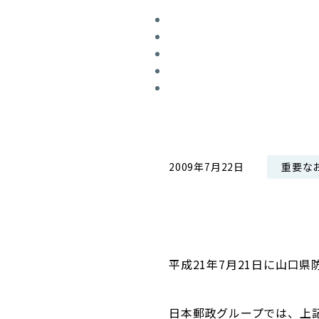
コンダクト向上の取組み
財務情報・IR資料
持続可能な金融のフレームワーク
ローカル共創イニシアティブ
IRニュース
環境
IRカレンダー
関連事業
社会
ガバナンス
重要な
2009年7月22日
ESGデータ集
平成21年7月21日に山口
日本郵政グループでは、上