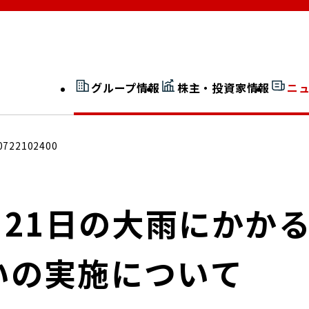
グループ情報
株主・投資家情報
ニ
開示情報検索
外部からの評価
0722102400
社長室通信
JP 改革実行委員会
月21日の大雨にかか
いの実施について
広告ギャラリー