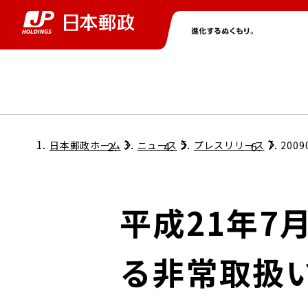
グループ情報
株主・投資家情報
ニュース
サステナビリティ
採用情報
トップ
トップ
トップ
トップ
トップ
日本郵政ホーム
ニュース
プレスリリース
2009
取締役兼代表執行役社長メッセージ
会社情報
経営方針
平成21年7
担当役員メッセージ
コンプライアンス
個人投資家のみなさまへ
る非常取扱
ガバナンス
株式情報
サステナビリティマネジメント