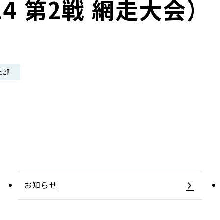
4 第2戦 網走大会）
日本郵政グループ女子陸上部
IRに関するQ＆A
IRに関するお問い合せ
IRメール配信
上部
IRサイトマップ
お知らせ