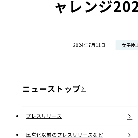
ャレンジ202
コンダクト向上の取組み
財務情報・IR資料
持続可能な金融のフレームワーク
ローカル共創イニシアティブ
IRニュース
環境
IRカレンダー
関連事業
社会
女子陸
2024年7月11日
ガバナンス
ESGデータ集
ニュース
プレスリリース
民営化以前のプレスリリースなど