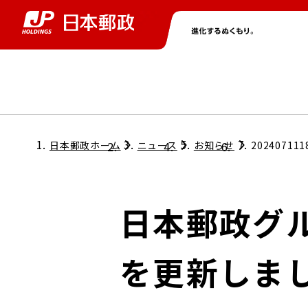
グループ情報
株主・投資家情報
ニュース
サステナビリティ
採用情報
トップ
トップ
トップ
トップ
トップ
日本郵政ホーム
ニュース
お知らせ
202407111
取締役兼代表執行役社長メッセージ
会社情報
経営方針
日本郵政グ
担当役員メッセージ
コンプライアンス
個人投資家のみなさまへ
を更新しま
ガバナンス
株式情報
サステナビリティマネジメント