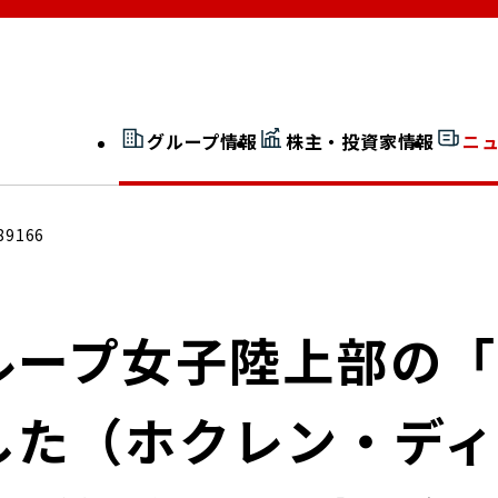
グループ情報
株主・投資家情報
ニ
開示情報検索
外部からの評価
89166
社長室通信
JP 改革実行委員会
ループ女子陸上部の
した（ホクレン・ディ
広告ギャラリー