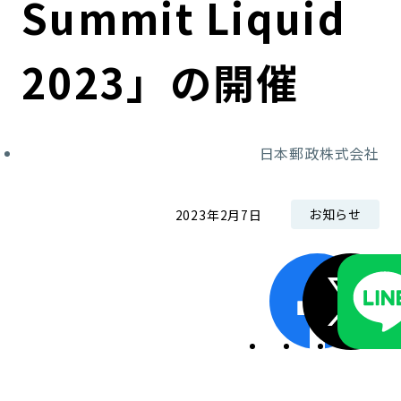
Summit Liquid
コンダクト向上の取組み
財務情報・IR資料
持続可能な金融のフレームワーク
2023」の開催
ローカル共創イニシアティブ
IRニュース
環境
IRカレンダー
関連事業
社会
日本郵政株式会社
ガバナンス
お知らせ
2023年2月7日
ESGデータ集