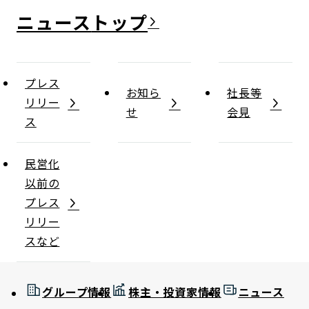
ニュース
プレス
お知ら
社長等
リリー
せ
会見
ス
民営化
以前の
プレス
リリー
スなど
グループ情報
株主・投資家情報
ニュース