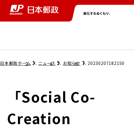
グループ情報
株主・投資家情報
ニュース
サステナビリティ
採用情報
トップ
トップ
トップ
トップ
トップ
日本郵政ホーム
ニュース
お知らせ
20230207182150
取締役兼代表執行役社長メッセージ
会社情報
経営方針
「Social Co-
担当役員メッセージ
コンプライアンス
個人投資家のみなさまへ
Creation
ガバナンス
株式情報
サステナビリティマネジメント