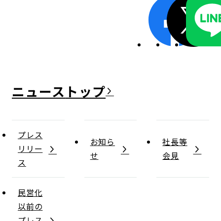
ニュース
プレス
お知ら
社長等
リリー
せ
会見
ス
民営化
以前の
プレス