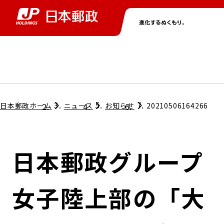
グループ情報
株主・投資家情報
ニュース
サステナビリティ
採用情報
トップ
トップ
トップ
トップ
トップ
日本郵政ホーム
ニュース
お知らせ
20210506164266
取締役兼代表執行役社長メッセージ
会社情報
経営方針
日本郵政グループ
担当役員メッセージ
コンプライアンス
個人投資家のみなさまへ
女子陸上部の「大
ガバナンス
株式情報
サステナビリティマネジメント