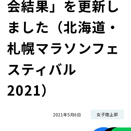
会結果」を更新し
コンダクト向上の取組み
財務情報・IR資料
持続可能な金融のフレームワーク
ました（北海道・
ローカル共創イニシアティブ
IRニュース
環境
IRカレンダー
関連事業
社会
札幌マラソンフェ
ガバナンス
スティバル
ESGデータ集
2021）
女子陸上部
2021年5月6日