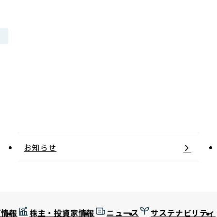
日本郵政グループ女子陸上部
IRに関するQ＆A
IRに関するお問い合せ
IRメール配信
IRサイトマップ
お知らせ
プ情報
株主・投資家情報
ニュース
サステナビリティ