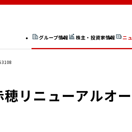
グループ情報
株主・投資家情報
ニ
開示情報検索
外部からの評価
63108
社長室通信
JP 改革実行委員会
赤穂リニューアルオー
広告ギャラリー