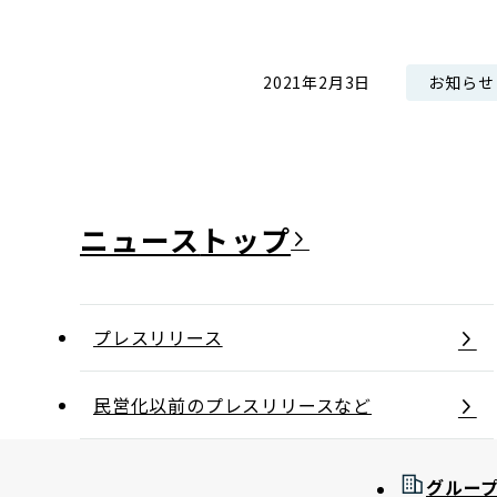
コンダクト向上の取組み
財務情報・IR資料
持続可能な金融のフレームワーク
お知らせ
2021年2月3日
ローカル共創イニシアティブ
IRニュース
環境
IRカレンダー
関連事業
社会
ガバナンス
ニュース
ESGデータ集
プレスリリース
民営化以前のプレスリリースなど
グルー