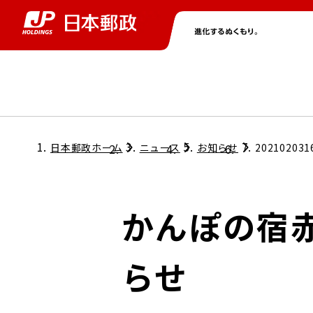
グループ情報
株主・投資家情報
ニュース
サステナビリティ
採用情報
トップ
トップ
トップ
トップ
トップ
日本郵政ホーム
ニュース
お知らせ
202102031
取締役兼代表執行役社長メッセージ
会社情報
経営方針
かんぽの宿
担当役員メッセージ
コンプライアンス
個人投資家のみなさまへ
らせ
ガバナンス
株式情報
サステナビリティマネジメント