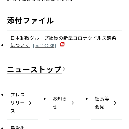
添付ファイル
日本郵政グループ社員の新型コロナウイルス感染
について
[
pdf
102
KB]
ニュース
プレス
お知ら
社長等
リリー
せ
会見
ス
民営化