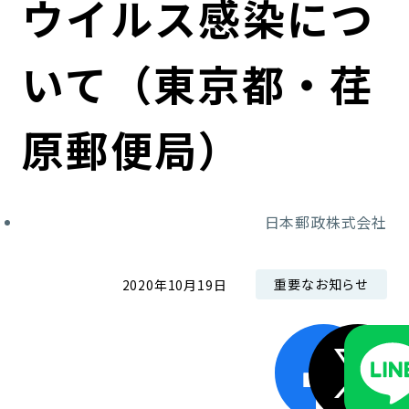
ウイルス感染につ
コンダクト向上の取組み
財務情報・IR資料
持続可能な金融のフレームワーク
いて（東京都・荏
ローカル共創イニシアティブ
IRニュース
環境
IRカレンダー
関連事業
社会
原郵便局）
ガバナンス
日本郵政株式会社
ESGデータ集
重要なお知らせ
2020年10月19日