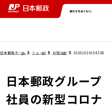
グループ情報
株主・投資家情報
ニュース
サステナビリティ
採用情報
トップ
トップ
トップ
トップ
トップ
日本郵政ホーム
ニュース
お知らせ
20201019154238
取締役兼代表執行役社長メッセージ
会社情報
経営方針
日本郵政グループ
担当役員メッセージ
コンプライアンス
個人投資家のみなさまへ
社員の新型コロナ
ガバナンス
株式情報
サステナビリティマネジメント