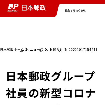
グループ情報
株主・投資家情報
ニュース
サステナビリティ
採用情報
トップ
トップ
トップ
トップ
トップ
日本郵政ホーム
ニュース
お知らせ
20201017154211
取締役兼代表執行役社長メッセージ
会社情報
経営方針
日本郵政グループ
担当役員メッセージ
コンプライアンス
個人投資家のみなさまへ
社員の新型コロナ
ガバナンス
株式情報
サステナビリティマネジメント