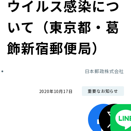
ウイルス感染につ
コンダクト向上の取組み
財務情報・IR資料
持続可能な金融のフレームワーク
いて（東京都・葛
ローカル共創イニシアティブ
IRニュース
環境
IRカレンダー
関連事業
社会
飾新宿郵便局）
ガバナンス
日本郵政株式会社
ESGデータ集
重要なお知らせ
2020年10月17日