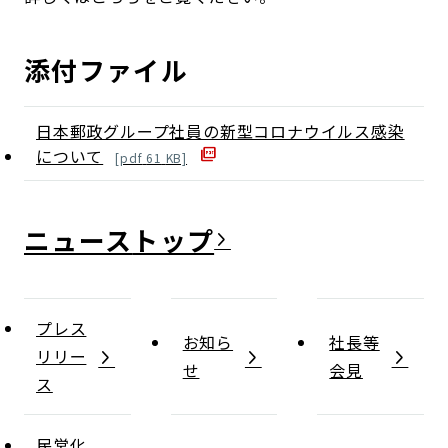
添付ファイル
日本郵政グループ社員の新型コロナウイルス感染
について
[
pdf
61
KB]
ニュース
プレス
お知ら
社長等
リリー
せ
会見
ス
民営化