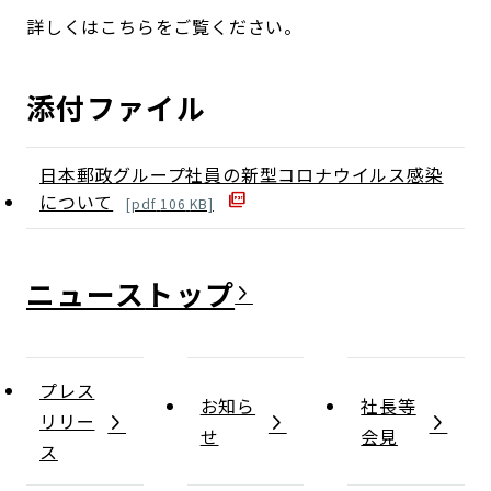
詳しくはこちらをご覧ください。
添付ファイル
日本郵政グループ社員の新型コロナウイルス感染
について
[
pdf
106
KB]
ニュース
プレス
お知ら
社長等
リリー
せ
会見
ス