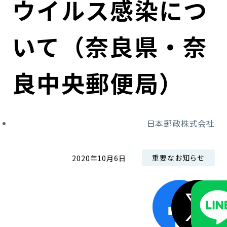
ウイルス感染につ
コンダクト向上の取組み
財務情報・IR資料
持続可能な金融のフレームワーク
いて（奈良県・奈
ローカル共創イニシアティブ
IRニュース
環境
IRカレンダー
関連事業
社会
良中央郵便局）
ガバナンス
日本郵政株式会社
ESGデータ集
重要なお知らせ
2020年10月6日