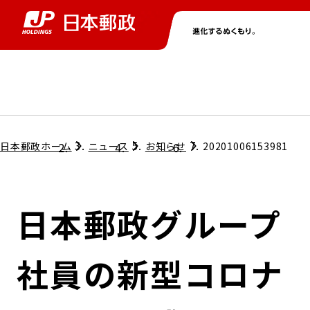
グループ情報
株主・投資家情報
ニュース
サステナビリティ
採用情報
トップ
トップ
トップ
トップ
トップ
日本郵政ホーム
ニュース
お知らせ
20201006153981
取締役兼代表執行役社長メッセージ
会社情報
経営方針
日本郵政グループ
担当役員メッセージ
コンプライアンス
個人投資家のみなさまへ
社員の新型コロナ
ガバナンス
株式情報
サステナビリティマネジメント