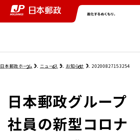
グループ情報
株主・投資家情報
ニュース
サステナビリティ
採用情報
トップ
トップ
トップ
トップ
トップ
日本郵政ホーム
ニュース
お知らせ
20200827153254
取締役兼代表執行役社長メッセージ
会社情報
経営方針
日本郵政グループ
担当役員メッセージ
コンプライアンス
個人投資家のみなさまへ
社員の新型コロナ
ガバナンス
株式情報
サステナビリティマネジメント