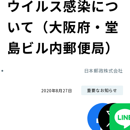
ウイルス感染につ
コンダクト向上の取組み
財務情報・IR資料
持続可能な金融のフレームワーク
いて（大阪府・堂
ローカル共創イニシアティブ
IRニュース
環境
IRカレンダー
関連事業
社会
島ビル内郵便局）
ガバナンス
日本郵政株式会社
ESGデータ集
重要なお知らせ
2020年8月27日