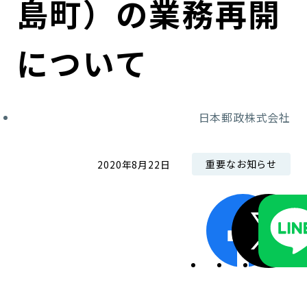
島町）の業務再開
コンダクト向上の取組み
財務情報・IR資料
持続可能な金融のフレームワーク
について
ローカル共創イニシアティブ
IRニュース
環境
IRカレンダー
関連事業
社会
日本郵政株式会社
ガバナンス
重要なお知らせ
2020年8月22日
ESGデータ集