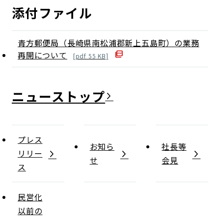
添付ファイル
青方郵便局（長崎県南松浦郡新上五島町）の業務
再開について
[
pdf
55
KB]
ニュース
プレス
お知ら
社長等
リリー
せ
会見
ス
民営化
以前の