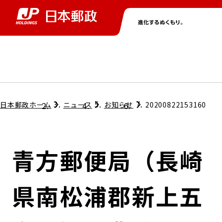
グループ情報
株主・投資家情報
ニュース
サステナビリティ
採用情報
トップ
トップ
トップ
トップ
トップ
日本郵政ホーム
ニュース
お知らせ
20200822153160
取締役兼代表執行役社長メッセージ
会社情報
経営方針
青方郵便局（長崎
担当役員メッセージ
コンプライアンス
個人投資家のみなさまへ
県南松浦郡新上五
ガバナンス
株式情報
サステナビリティマネジメント