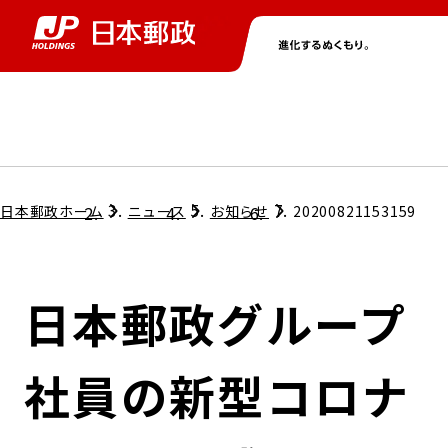
グループ情報
株主・投資家情報
ニュース
サステナビリティ
採用情報
トップ
トップ
トップ
トップ
トップ
日本郵政ホーム
ニュース
お知らせ
20200821153159
取締役兼代表執行役社長メッセージ
会社情報
経営方針
日本郵政グループ
担当役員メッセージ
コンプライアンス
個人投資家のみなさまへ
社員の新型コロナ
ガバナンス
株式情報
サステナビリティマネジメント