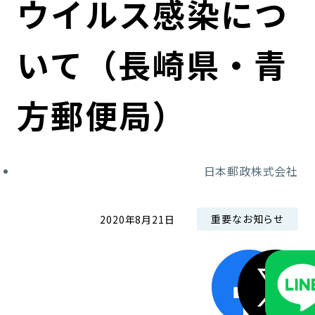
ウイルス感染につ
コンダクト向上の取組み
財務情報・IR資料
持続可能な金融のフレームワーク
いて（長崎県・青
ローカル共創イニシアティブ
IRニュース
環境
IRカレンダー
関連事業
社会
方郵便局）
ガバナンス
日本郵政株式会社
ESGデータ集
重要なお知らせ
2020年8月21日