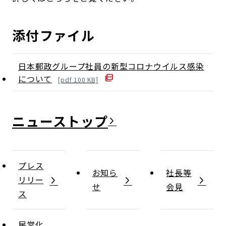
添付ファイル
日本郵政グループ社員の新型コロナウイルス感染
について
[
pdf
100
KB]
ニュース
プレス
お知ら
社長等
リリー
せ
会見
ス
民営化