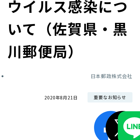
ウイルス感染につ
コンダクト向上の取組み
財務情報・IR資料
持続可能な金融のフレームワーク
いて（佐賀県・黒
ローカル共創イニシアティブ
IRニュース
環境
IRカレンダー
関連事業
社会
川郵便局）
ガバナンス
日本郵政株式会社
ESGデータ集
重要なお知らせ
2020年8月21日