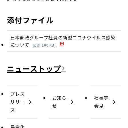
添付ファイル
日本郵政グループ社員の新型コロナウイルス感染
について
[
pdf
100
KB]
ニュース
プレス
お知ら
社長等
リリー
せ
会見
ス
民営化