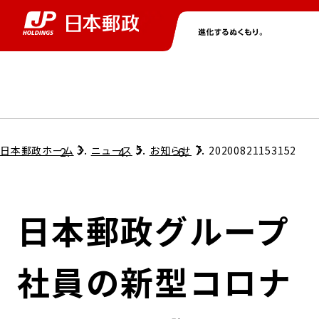
グループ情報
株主・投資家情報
ニュース
サステナビリティ
採用情報
トップ
トップ
トップ
トップ
トップ
日本郵政ホーム
ニュース
お知らせ
20200821153152
取締役兼代表執行役社長メッセージ
会社情報
経営方針
日本郵政グループ
担当役員メッセージ
コンプライアンス
個人投資家のみなさまへ
社員の新型コロナ
ガバナンス
株式情報
サステナビリティマネジメント