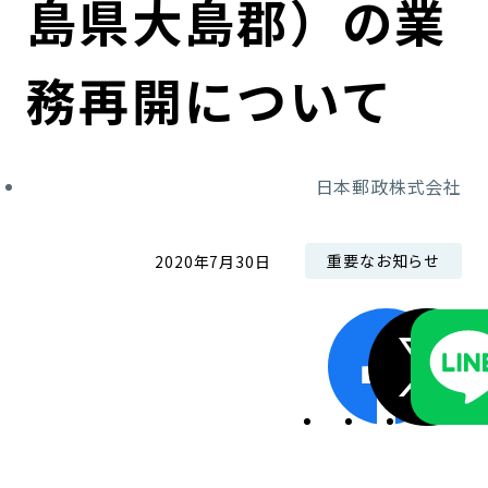
島県大島郡）の業
コンダクト向上の取組み
財務情報・IR資料
持続可能な金融のフレームワーク
務再開について
ローカル共創イニシアティブ
IRニュース
環境
IRカレンダー
関連事業
社会
日本郵政株式会社
ガバナンス
重要なお知らせ
2020年7月30日
ESGデータ集