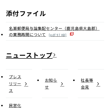
添付ファイル
名瀬郵便局与論集配センター（鹿児島県大島郡）
の業務再開について
[
pdf
97
KB]
ニュース
プレス
お知ら
社長等
リリー
せ
会見
ス
民営化