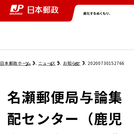
グループ情報
株主・投資家情報
ニュース
サステナビリティ
採用情報
トップ
トップ
トップ
トップ
トップ
日本郵政ホーム
ニュース
お知らせ
20200730152766
取締役兼代表執行役社長メッセージ
会社情報
経営方針
名瀬郵便局与論集
担当役員メッセージ
コンプライアンス
個人投資家のみなさまへ
配センター（鹿児
ガバナンス
株式情報
サステナビリティマネジメント