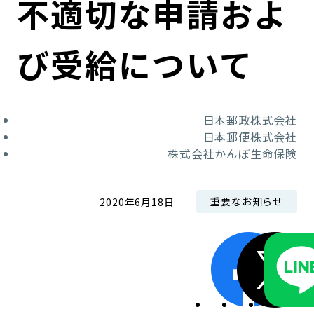
不適切な申請およ
コンダクト向上の取組み
財務情報・IR資料
持続可能な金融のフレームワーク
び受給について
ローカル共創イニシアティブ
IRニュース
環境
IRカレンダー
関連事業
社会
日本郵政株式会社
日本郵便株式会社
ガバナンス
株式会社かんぽ生命保険
ESGデータ集
重要なお知らせ
2020年6月18日