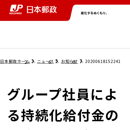
グループ情報
株主・投資家情報
ニュース
サステナビリティ
採用情報
トップ
トップ
トップ
トップ
トップ
日本郵政ホーム
ニュース
お知らせ
20200618152241
取締役兼代表執行役社長メッセージ
会社情報
経営方針
グループ社員によ
担当役員メッセージ
コンプライアンス
個人投資家のみなさまへ
る持続化給付金の
ガバナンス
株式情報
サステナビリティマネジメント