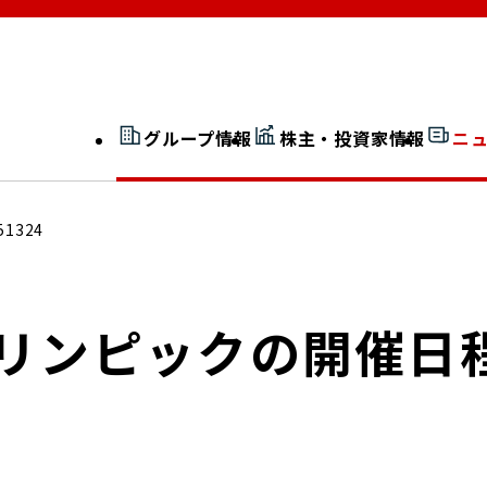
グループ情報
株主・投資家情報
ニ
開示情報検索
外部からの評価
51324
社長室通信
JP 改革実行委員会
オリンピックの開催日
広告ギャラリー