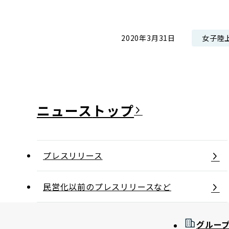
コンダクト向上の取組み
財務情報・IR資料
持続可能な金融のフレームワーク
女子陸
2020年3月31日
ローカル共創イニシアティブ
IRニュース
環境
IRカレンダー
関連事業
社会
ガバナンス
ニュース
ESGデータ集
プレスリリース
民営化以前のプレスリリースなど
グルー