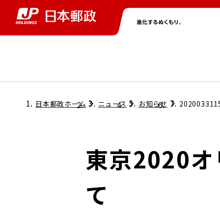
グループ情報
株主・投資家情報
ニュース
サステナビリティ
採用情報
トップ
トップ
トップ
トップ
トップ
日本郵政ホーム
ニュース
お知らせ
202003311
取締役兼代表執行役社長メッセージ
会社情報
経営方針
東京2020
担当役員メッセージ
コンプライアンス
個人投資家のみなさまへ
て
ガバナンス
株式情報
サステナビリティマネジメント