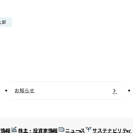
日本郵政グループ女子陸上部
上部
IRに関するQ＆A
IRに関するお問い合せ
IRメール配信
IRサイトマップ
お知らせ
プ情報
株主・投資家情報
ニュース
サステナビリティ