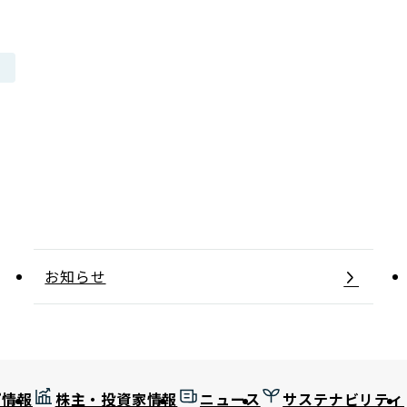
日本郵政グループ女子陸上部
IRに関するQ＆A
IRに関するお問い合せ
IRメール配信
IRサイトマップ
お知らせ
プ情報
株主・投資家情報
ニュース
サステナビリティ