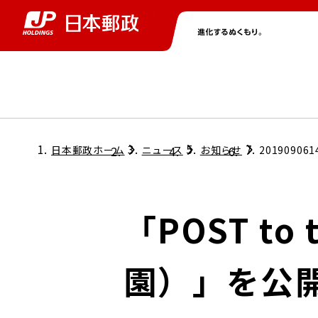
グループ情報
株主・投資家情報
ニュース
サステナビリティ
採用情報
トップ
トップ
トップ
トップ
トップ
日本郵政ホーム
ニュース
お知らせ
201909061
取締役兼代表執行役社長メッセージ
会社情報
経営方針
「POST t
担当役員メッセージ
コンプライアンス
個人投資家のみなさまへ
園）」を公
ガバナンス
株式情報
サステナビリティマネジメント