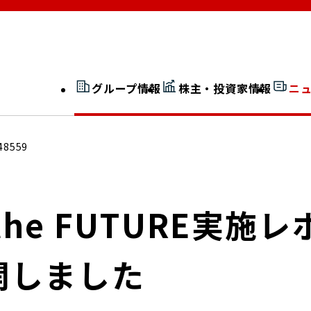
グループ情報
株主・投資家情報
ニ
開示情報検索
外部からの評価
48559
社長室通信
JP 改革実行委員会
o the FUTURE実
開しました
広告ギャラリー