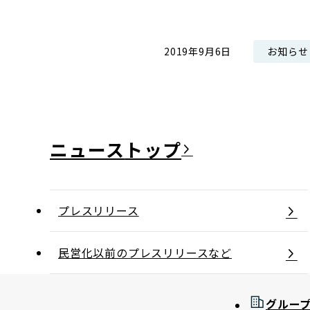
コンダクト向上の取組み
財務情報・IR資料
持続可能な金融のフレームワーク
お知らせ
2019年9月6日
ローカル共創イニシアティブ
IRニュース
環境
IRカレンダー
関連事業
社会
ガバナンス
ニュース
ESGデータ集
プレスリリース
民営化以前のプレスリリースなど
グルー