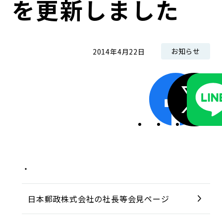
を更新しました
コンダクト向上の取組み
財務情報・IR資料
持続可能な金融のフレームワーク
ローカル共創イニシアティブ
IRニュース
環境
お知らせ
2014年4月22日
IRカレンダー
関連事業
社会
ガバナンス
ESGデータ集
日本郵政株式会社の社長等会見ページ