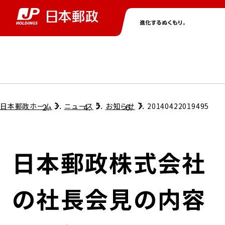
グループ情報
株主・投資家情報
ニュース
サステナビリティ
採用情報
トップ
トップ
トップ
トップ
トップ
日本郵政ホーム
ニュース
お知らせ
20140422019495
取締役兼代表執行役社長メッセージ
会社情報
経営方針
日本郵政株式会社
担当役員メッセージ
コンプライアンス
個人投資家のみなさまへ
の社長会見の内容
ガバナンス
株式情報
サステナビリティマネジメント