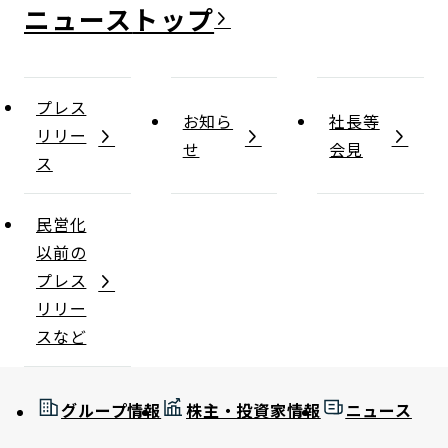
ニュース
プレス
お知ら
社長等
リリー
せ
会見
ス
民営化
以前の
プレス
リリー
スなど
グループ情報
株主・投資家情報
ニュース