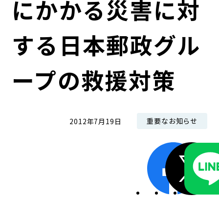
にかかる災害に対
コンダクト向上の取組み
財務情報・IR資料
持続可能な金融のフレームワーク
する日本郵政グル
ローカル共創イニシアティブ
IRニュース
環境
IRカレンダー
関連事業
社会
ープの救援対策
ガバナンス
重要なお知らせ
2012年7月19日
ESGデータ集