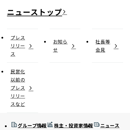
ニュース
プレス
お知ら
社長等
リリー
せ
会見
ス
民営化
以前の
プレス
リリー
スなど
グループ情報
株主・投資家情報
ニュース