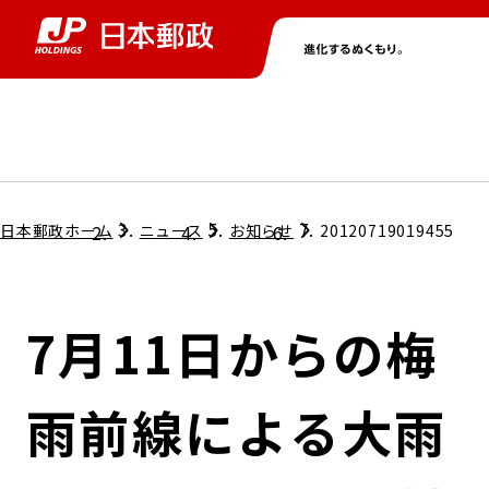
グループ情報
株主・投資家情報
ニュース
サステナビリティ
採用情報
トップ
トップ
トップ
トップ
トップ
日本郵政ホーム
ニュース
お知らせ
20120719019455
取締役兼代表執行役社長メッセージ
会社情報
経営方針
7月11日からの梅
担当役員メッセージ
コンプライアンス
個人投資家のみなさまへ
雨前線による大雨
ガバナンス
株式情報
サステナビリティマネジメント