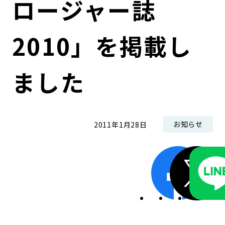
ロージャー誌
コンダクト向上の取組み
財務情報・IR資料
持続可能な金融のフレームワーク
2010」を掲載し
ローカル共創イニシアティブ
IRニュース
環境
IRカレンダー
関連事業
社会
ました
ガバナンス
お知らせ
2011年1月28日
ESGデータ集