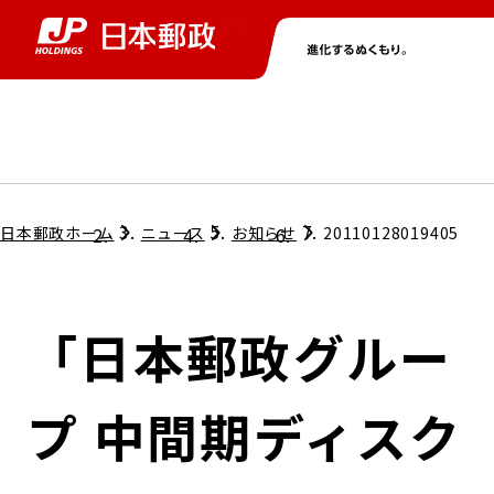
グループ情報
株主・投資家情報
ニュース
サステナビリティ
採用情報
トップ
トップ
トップ
トップ
トップ
日本郵政ホーム
ニュース
お知らせ
20110128019405
取締役兼代表執行役社長メッセージ
会社情報
経営方針
「日本郵政グルー
担当役員メッセージ
コンプライアンス
個人投資家のみなさまへ
プ 中間期ディスク
ガバナンス
株式情報
サステナビリティマネジメント