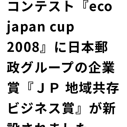
コンテスト『eco
コンダクト向上の取組み
財務情報・IR資料
持続可能な金融のフレームワーク
japan cup
ローカル共創イニシアティブ
IRニュース
環境
IRカレンダー
関連事業
社会
2008』に日本郵
ガバナンス
政グループの企業
ESGデータ集
賞『ＪＰ 地域共存
ビジネス賞』が新