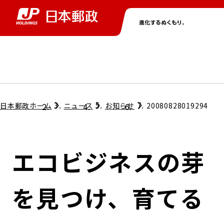
グループ情報
株主・投資家情報
ニュース
サステナビリティ
採用情報
トップ
トップ
トップ
トップ
トップ
日本郵政ホーム
ニュース
お知らせ
20080828019294
取締役兼代表執行役社長メッセージ
会社情報
経営方針
エコビジネスの芽
担当役員メッセージ
コンプライアンス
個人投資家のみなさまへ
を見つけ、育てる
ガバナンス
株式情報
サステナビリティマネジメント