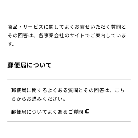
コンダクト向上の取組み
財務情報・IR資料
持続可能な金融のフレームワーク
ローカル共創イニシアティブ
IRニュース
環境
商品・サービスに関してよくお寄せいただく質問と
その回答は、各事業会社のサイトでご案内していま
IRカレンダー
関連事業
社会
す。
ガバナンス
郵便局について
ESGデータ集
郵便局に関するよくある質問とその回答は、こち
らからお進みください。
郵便局についてよくあるご質問