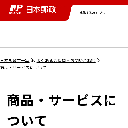
グループ情報
株主・投資家情報
ニュース
サステナビリティ
採用情報
トップ
トップ
トップ
トップ
トップ
日本郵政ホーム
よくあるご質問・お問い合わせ
商品・サービスについて
取締役兼代表執行役社長メッセージ
会社情報
経営方針
商品・サービスに
担当役員メッセージ
コンプライアンス
個人投資家のみなさまへ
ついて
ガバナンス
株式情報
サステナビリティマネジメント