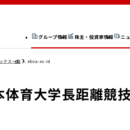
グループ情報
株主・投資家情報
ニ
開示情報検索
外部からの評価
ックス一覧
x6oa-xs-id
社長室通信
JP 改革実行委員会
日本体育大学長距離競
広告ギャラリー