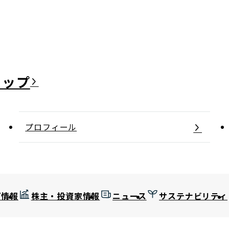
日本郵政グループ女子陸上部
IRに関するQ＆A
IRに関するお問い合せ
IRメール配信
IRサイトマップ
プロフィール
プ情報
株主・投資家情報
ニュース
サステナビリティ