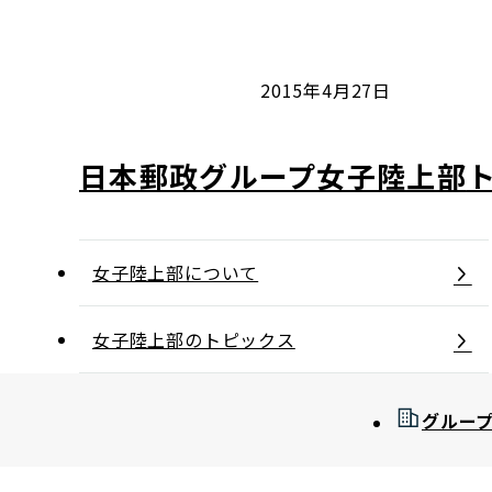
コンダクト向上の取組み
財務情報・IR資料
持続可能な金融のフレームワーク
ローカル共創イニシアティブ
IRニュース
環境
2015年4月27日
IRカレンダー
関連事業
社会
日本郵政グループ女子陸上部
ガバナンス
女子陸上部について
ESGデータ集
女子陸上部のトピックス
グルー