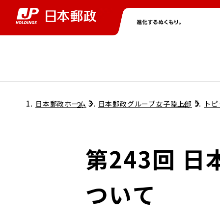
グループ情報
株主・投資家情報
ニュース
サステナビリティ
採用情報
トップ
トップ
トップ
トップ
トップ
日本郵政ホーム
日本郵政グループ女子陸上部
トピ
取締役兼代表執行役社長メッセージ
会社情報
経営方針
第243回 
担当役員メッセージ
コンプライアンス
個人投資家のみなさまへ
ついて
ガバナンス
株式情報
サステナビリティマネジメント