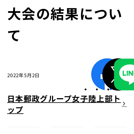
コンダクト向上の取組み
財務情報・IR資料
持続可能な金融のフレームワーク
大会の結果につい
ローカル共創イニシアティブ
IRニュース
環境
て
IRカレンダー
関連事業
社会
ガバナンス
2022年5月2日
ESGデータ集
日本郵政グループ女子陸上部