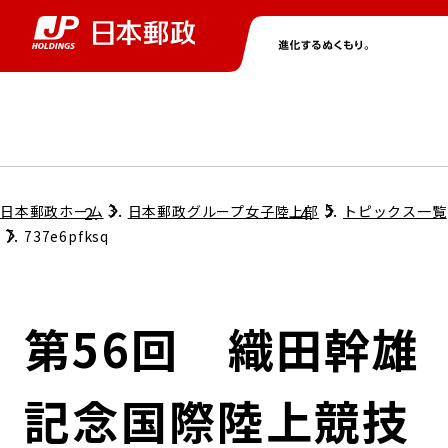
グループ情報
株主・投資家情報
ニュース
サステナビリティ
採用情報
トップ
トップ
トップ
トップ
トップ
日本郵政ホーム
日本郵政グループ女子陸上部
トピックス一覧
737e6pfksq
取締役兼代表執行役社長メッセージ
会社情報
経営方針
第56回 織田幹雄
担当役員メッセージ
コンプライアンス
個人投資家のみなさまへ
記念国際陸上競技
ガバナンス
株式情報
サステナビリティマネジメント