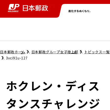
グループ情報
株主・投資家情報
ニュース
サステナビリティ
採用情報
トップ
トップ
トップ
トップ
トップ
日本郵政ホーム
日本郵政グループ女子陸上部
トピックス一覧
3vci91u-127
取締役兼代表執行役社長メッセージ
会社情報
経営方針
ホクレン・ディス
担当役員メッセージ
コンプライアンス
個人投資家のみなさまへ
タンスチャレンジ
ガバナンス
株式情報
サステナビリティマネジメント