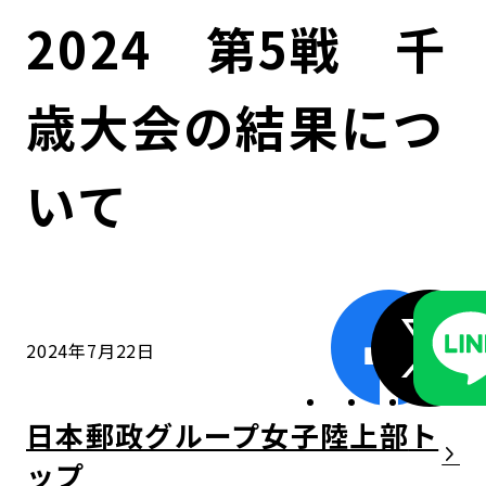
コンダクト向上の取組み
財務情報・IR資料
持続可能な金融のフレームワーク
2024 第5戦 千
ローカル共創イニシアティブ
IRニュース
環境
歳大会の結果につ
IRカレンダー
関連事業
社会
いて
ガバナンス
ESGデータ集
2024年7月22日
日本郵政グループ女子陸上部