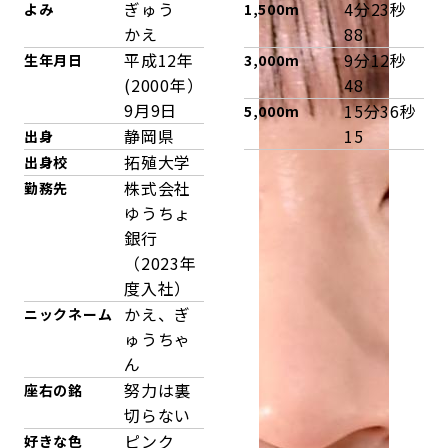
ぎゅう
4分23秒
よみ
1,500m
かえ
88
平成12年
9分12秒
生年月日
3,000m
(2000年）
48
9月9日
15分36秒
5,000m
静岡県
15
出身
拓殖大学
出身校
株式会社
勤務先
ゆうちょ
銀行
（2023年
度入社）
かえ、ぎ
ニックネーム
ゅうちゃ
ん
努力は裏
座右の銘
切らない
ピンク
好きな色