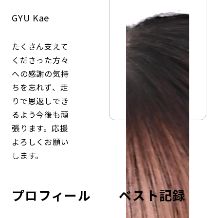
コンダクト向上の取組み
財務情報・IR資料
持続可能な金融のフレームワーク
GYU Kae
ローカル共創イニシアティブ
IRニュース
環境
たくさん支えて
くださった方々
IRカレンダー
関連事業
社会
への感謝の気持
ちを忘れず、走
ガバナンス
りで恩返しでき
るよう今後も頑
ESGデータ集
張ります。応援
よろしくお願い
します。
プロフィール
ベスト記録