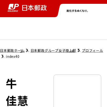
グループ情報
株主・投資家情報
ニュース
サステナビリティ
採用情報
トップ
トップ
トップ
トップ
トップ
日本郵政ホーム
日本郵政グループ女子陸上部
プロフィール
index40
取締役兼代表執行役社長メッセージ
会社情報
経営方針
牛
担当役員メッセージ
コンプライアンス
個人投資家のみなさまへ
佳慧
ガバナンス
株式情報
サステナビリティマネジメント