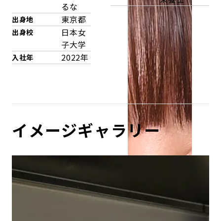
るな
東京都
出身地
日本女
出身校
子大学
2022年
入社年
イメージギャラリー