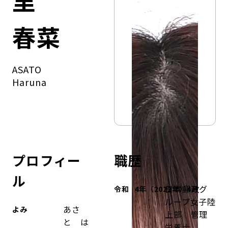
里
コンダクト向上の取組み
財務情報・IR資料
持続可能な金融のフレームワーク
春菜
ローカル共創イニシアティブ
IRニュース
環境
ASATO
IRカレンダー
関連事業
社会
Haruna
ガバナンス
ESGデータ集
プロフィー
職歴
ル
日本郵政グ
令和 4年（2022年）4月
ループ女子陸
あさ
よみ
上部 管理
と は
栄養士