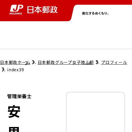
グループ情報
株主・投資家情報
ニュース
サステナビリティ
採用情報
トップ
トップ
トップ
トップ
トップ
日本郵政ホーム
日本郵政グループ女子陸上部
プロフィール
index39
取締役兼代表執行役社長メッセージ
会社情報
経営方針
管理栄養士
担当役員メッセージ
コンプライアンス
個人投資家のみなさまへ
安
ガバナンス
株式情報
サステナビリティマネジメント