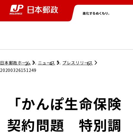
グループ情報
株主・投資家情報
ニュース
サステナビリティ
採用情報
トップ
トップ
トップ
トップ
トップ
日本郵政ホーム
ニュース
プレスリリース
20200326151249
取締役兼代表執行役社長メッセージ
会社情報
経営方針
「かんぽ生命保険
担当役員メッセージ
コンプライアンス
個人投資家のみなさまへ
契約問題 特別調
ガバナンス
株式情報
サステナビリティマネジメント