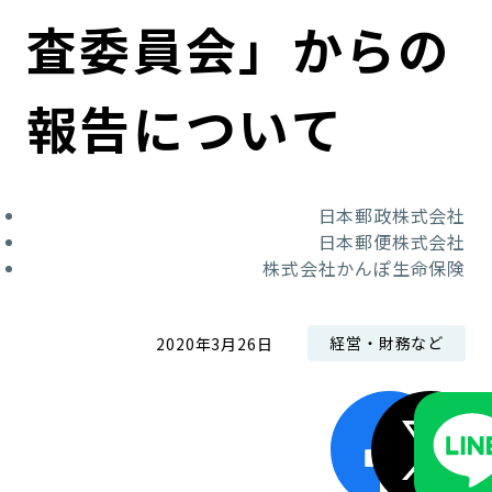
コンダクト向上の取組み
財務情報・IR資料
持続可能な金融のフレームワーク
査委員会」からの
ローカル共創イニシアティブ
IRニュース
環境
報告について
IRカレンダー
関連事業
社会
日本郵政株式会社
ガバナンス
日本郵便株式会社
株式会社かんぽ生命保険
ESGデータ集
経営・財務など
2020年3月26日