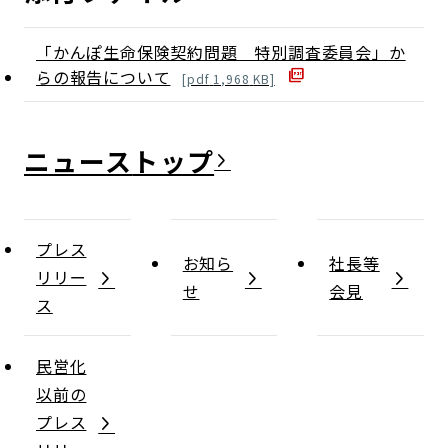
「かんぽ生命保険契約問題 特別調査委員会」か
らの報告について
[
pdf
1,968
KB]
ニュース
プレス
お知ら
社長等
リリー
せ
会見
ス
民営化
以前の
プレス