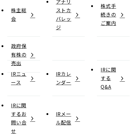
アナリ
株式手
株主総
ストカ
続きの
会
バレッ
ご案内
ジ
政府保
有株の
売出
IRに関
IRニュ
IRカレ
する
ース
ンダー
Q&A
IRに関
するお
IRメー
問い合
ル配信
せ