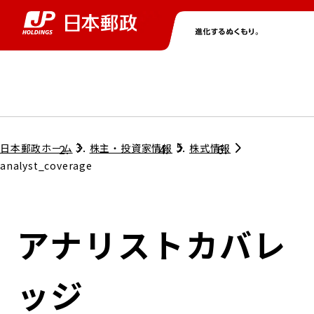
グループ情報
株主・投資家情報
ニュース
サステナビリティ
採用情報
トップ
トップ
トップ
トップ
トップ
日本郵政ホーム
株主・投資家情報
株式情報
analyst_coverage
取締役兼代表執行役社長メッセージ
会社情報
経営方針
アナリストカバレ
担当役員メッセージ
コンプライアンス
個人投資家のみなさまへ
ッジ
ガバナンス
株式情報
サステナビリティマネジメント