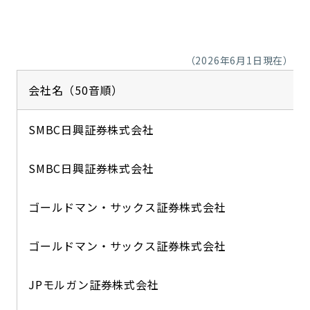
コンダクト向上の取組み
財務情報・IR資料
持続可能な金融のフレームワーク
ローカル共創イニシアティブ
IRニュース
環境
（2026年6月1日現在）
会社名（50音順）
IRカレンダー
関連事業
社会
SMBC日興証券株式会社
ガバナンス
SMBC日興証券株式会社
ESGデータ集
ゴールドマン・サックス証券株式会社
ゴールドマン・サックス証券株式会社
JPモルガン証券株式会社