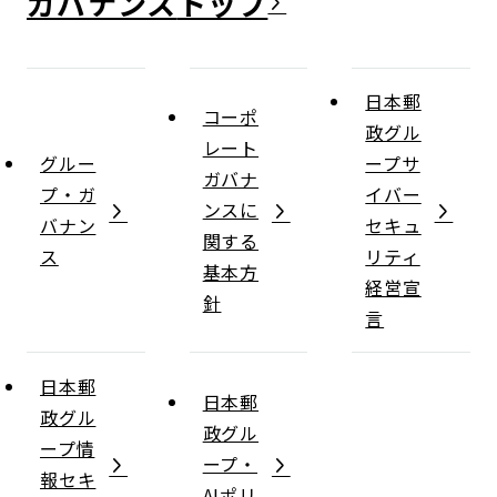
ガバナンス
日本郵
コーポ
政グル
レート
グルー
ープサ
ガバナ
プ・ガ
イバー
ンスに
バナン
セキュ
関する
ス
リティ
基本方
経営宣
針
言
日本郵
日本郵
政グル
政グル
ープ情
ープ・
報セキ
AIポリ