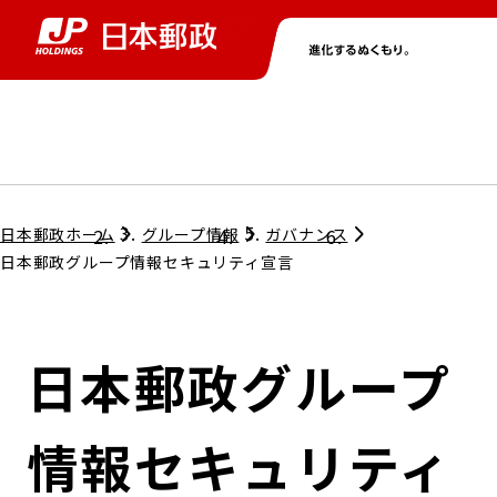
グループ情報
株主・投資家情報
ニュース
サステナビリティ
採用情報
トップ
トップ
トップ
トップ
トップ
日本郵政ホーム
グループ情報
ガバナンス
日本郵政グループ情報セキュリティ宣言
取締役兼代表執行役社長メッセージ
会社情報
経営方針
日本郵政グループ
担当役員メッセージ
コンプライアンス
個人投資家のみなさまへ
情報セキュリティ
ガバナンス
株式情報
サステナビリティマネジメント