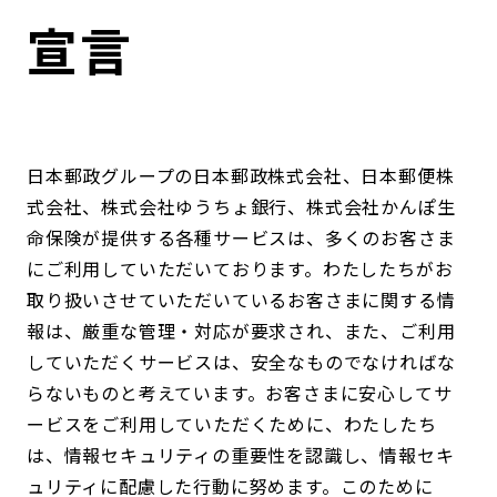
コンダクト向上の取組み
財務情報・IR資料
持続可能な金融のフレームワーク
宣言
ローカル共創イニシアティブ
IRニュース
環境
IRカレンダー
関連事業
社会
日本郵政グループの日本郵政株式会社、日本郵便株
式会社、株式会社ゆうちょ銀行、株式会社かんぽ生
ガバナンス
命保険が提供する各種サービスは、多くのお客さま
にご利用していただいております。わたしたちがお
ESGデータ集
取り扱いさせていただいているお客さまに関する情
報は、厳重な管理・対応が要求され、また、ご利用
していただくサービスは、安全なものでなければな
らないものと考えています。お客さまに安心してサ
ービスをご利用していただくために、わたしたち
は、情報セキュリティの重要性を認識し、情報セキ
ュリティに配慮した行動に努めます。このために