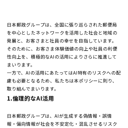
コンダクト向上の取組み
財務情報・IR資料
持続可能な金融のフレームワーク
ローカル共創イニシアティブ
IRニュース
環境
日本郵政グループは、全国に張り巡らされた郵便局
を中心としたネットワークを活用した社会と地域の
IRカレンダー
関連事業
社会
発展と、お客さまと社員の幸せを目指しています。
そのために、お客さま体験価値の向上や社員の利便
ガバナンス
性向上を、積極的なAIの活用によりさらに推進して
まいります。
一方で、AIの活用にあたってはAI特有のリスクへの配
ESGデータ集
慮も必要となるため、私たちは本ポリシーに則り、
取り組んでまいります。
1.倫理的なAI活用
日本郵政グループは、AIが生成する偽情報・誤情
報・偏向情報が社会を不安定化・混乱させるリスク