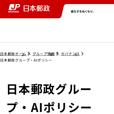
グループ情報
株主・投資家情報
ニュース
サステナビリティ
採用情報
トップ
トップ
トップ
トップ
トップ
日本郵政ホーム
グループ情報
ガバナンス
日本郵政グループ・AIポリシー
取締役兼代表執行役社長メッセージ
会社情報
経営方針
日本郵政グルー
担当役員メッセージ
コンプライアンス
個人投資家のみなさまへ
プ・AIポリシー
ガバナンス
株式情報
サステナビリティマネジメント