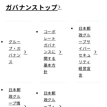
ガバナンス
日本郵
コーポ
政グル
レート
グルー
ープサ
ガバナ
プ・ガ
イバー
ンスに
バナン
セキュ
関する
ス
リティ
基本方
経営宣
針
言
日本郵
日本郵
政グル
政グル
ープ情
ープ・