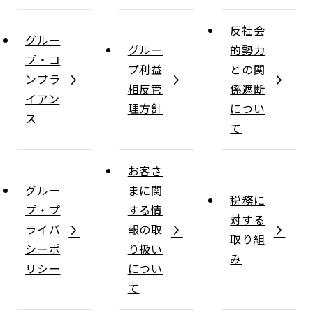
反社会
グルー
グルー
的勢力
プ・コ
プ利益
との関
ンプラ
相反管
係遮断
イアン
理方針
につい
ス
て
お客さ
グルー
まに関
税務に
プ・プ
する情
対する
ライバ
報の取
取り組
シーポ
り扱い
み
リシー
につい
て