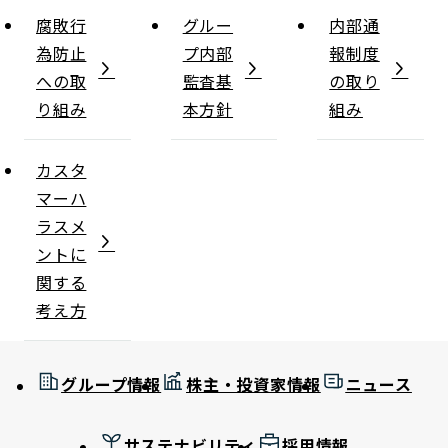
腐敗行
グルー
内部通
為防止
プ内部
報制度
への取
監査基
の取り
り組み
本方針
組み
カスタ
マーハ
ラスメ
ントに
関する
考え方
グループ情報
株主・投資家情報
ニュース
サステナビリティ
採用情報