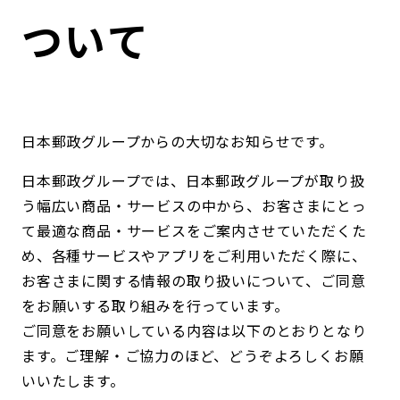
コンダクト向上の取組み
財務情報・IR資料
持続可能な金融のフレームワーク
ついて
ローカル共創イニシアティブ
IRニュース
環境
IRカレンダー
関連事業
社会
日本郵政グループからの大切なお知らせです。
ガバナンス
日本郵政グループでは、日本郵政グループが取り扱
う幅広い商品・サービスの中から、お客さまにとっ
て最適な商品・サービスをご案内させていただくた
ESGデータ集
め、各種サービスやアプリをご利用いただく際に、
お客さまに関する情報の取り扱いについて、ご同意
をお願いする取り組みを行っています。
ご同意をお願いしている内容は以下のとおりとなり
ます。ご理解・ご協力のほど、どうぞよろしくお願
いいたします。