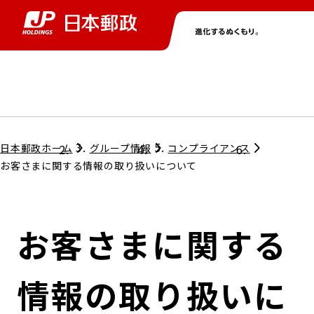
グループ情報
株主・投資家情報
ニュース
サステナビリティ
採用情報
トップ
トップ
トップ
トップ
トップ
日本郵政ホーム
グループ情報
コンプライアンス
お客さまに関する情報の取り扱いについて
取締役兼代表執行役社長メッセージ
会社情報
経営方針
お客さまに関する
担当役員メッセージ
コンプライアンス
個人投資家のみなさまへ
情報の取り扱いに
ガバナンス
株式情報
サステナビリティマネジメント